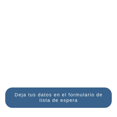
Zero
Putaendo,
Chile, 1 al
3
de diciembre, 2023
PLAZAS COMPLETAS -
LISTA DE ESPERA
Deja tus datos en el formulario de
lista de espera