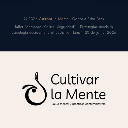
© 2026
Cultivar la Mente
· Gonzalo Brito Pons
Taller "Ansiedad, Calma, Seguridad" · Estrategias desde la
psicología occidental y el budismo · Lima · 20 de junio, 2026