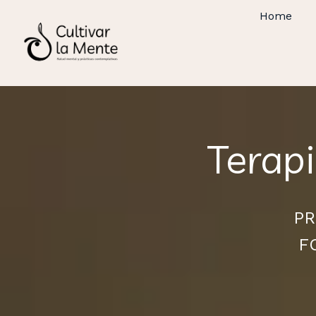
Home
Terap
PR
F