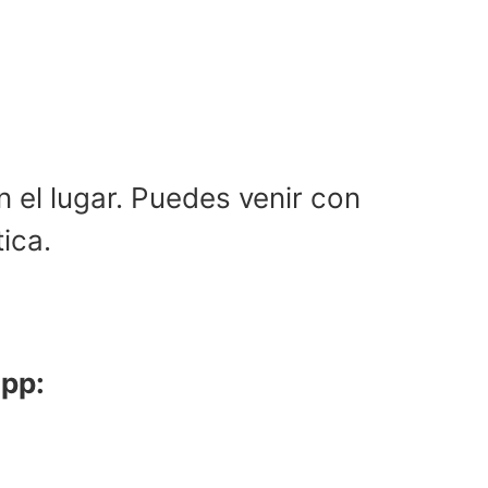
n el lugar. Puedes venir con
tica.
app: