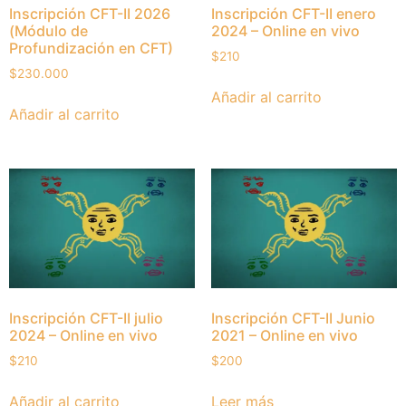
Inscripción CFT-II 2026
Inscripción CFT-II enero
(Módulo de
2024 – Online en vivo
Profundización en CFT)
$
210
$
230.000
Añadir al carrito
Añadir al carrito
Inscripción CFT-II julio
Inscripción CFT-II Junio
2024 – Online en vivo
2021 – Online en vivo
$
210
$
200
Añadir al carrito
Leer más