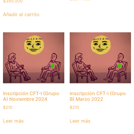
$
395.000
Añadir al carrito
Inscripción CFT-I (Grupo
Inscripción CFT-I (Grupo
A) Noviembre 2024
B) Marzo 2022
$
210
$
210
Leer más
Leer más