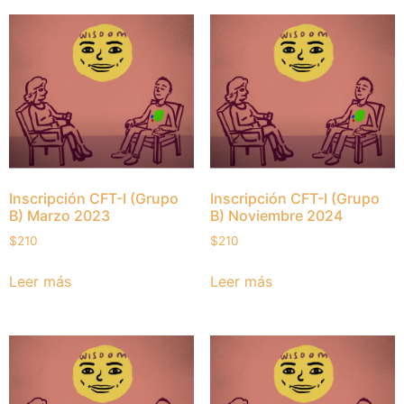
Inscripción CFT-I (Grupo
Inscripción CFT-I (Grupo
B) Marzo 2023
B) Noviembre 2024
$
210
$
210
Leer más
Leer más