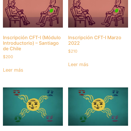
Inscripción CFT-I (Módulo
Inscripción CFT-I Marzo
Introductorio) – Santiago
2022
de Chile
$
210
$
200
Leer más
Leer más