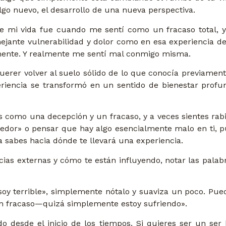
algo nuevo, el desarrollo de una nueva perspectiva.
mi vida fue cuando me sentí como un fracaso total, y 
jante vulnerabilidad y dolor como en esa experiencia d
amente. Y realmente me sentí mal conmigo misma.
uerer volver al suelo sólido de lo que conocía previament
eriencia se transformó en un sentido de bienestar prof
as como una decepción y un fracaso, y a veces sientes rab
edor» o pensar que hay algo esencialmente malo en ti, pu
sabes hacia dónde te llevará una experiencia.
ncias externas y cómo te están influyendo, notar las pala
soy terrible», simplemente nótalo y suaviza un poco. Pued
un fracaso—quizá simplemente estoy sufriendo».
o desde el inicio de los tiempos. Si quieres ser un ser