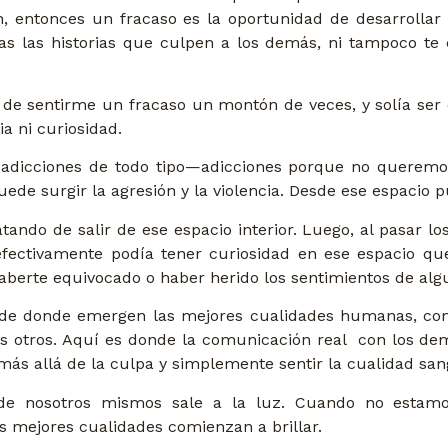
n, entonces un fracaso es la oportunidad de desarrollar
as las historias que culpen a los demás, ni tampoco te c
o de sentirme un fracaso un montón de veces, y solía se
a ni curiosidad.
 adicciones de todo tipo—adicciones porque no queremo
ede surgir la agresión y la violencia. Desde ese espacio 
tando de salir de ese espacio interior. Luego, al pasar l
efectivamente podía tener curiosidad en ese espacio q
haberte equivocado o haber herido los sentimientos de alg
de donde emergen las mejores cualidades humanas, como 
s otros. Aquí es donde la comunicación real con los de
s allá de la culpa y simplemente sentir la cualidad sangr
 de nosotros mismos sale a la luz. Cuando no estam
 mejores cualidades comienzan a brillar.