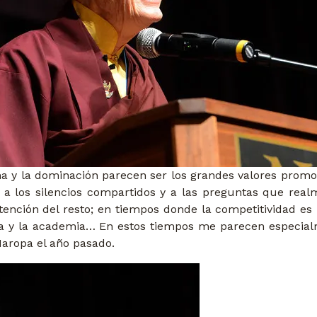
fama y la dominación parecen ser los grandes valores prom
 a los silencios compartidos y a las preguntas que rea
tención del resto; en tiempos donde la competitividad es
ia y la academia…
En estos tiempos me parecen especial
Naropa
el año pasado.