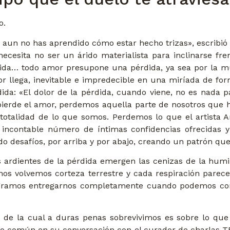
o.
i aun no has aprendido cómo estar hecho trizas», escribió
o necesita no ser un árido materialista para inclinarse f
érdida… todo amor presupone una pérdida, ya sea por la mu
or llega, inevitable e impredecible en una miríada de fo
da: «El dolor de la pérdida, cuando viene, no es nada p
 pierde el amor, perdemos aquella parte de nosotros que 
totalidad de lo que somos. Perdemos lo que el artista 
incontable número de íntimas confidencias ofrecidas
o desafíos, por arriba y por abajo, creando un patrón q
ardientes de la pérdida emergen las cenizas de la humilda
 nos volvemos corteza terrestre y cada respiración parec
 logramos entregarnos completamente cuando podemos co
de la cual a duras penas sobrevivimos es sobre lo que
o común en su conversación con el curador de charlas TE