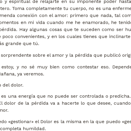
o y espiritual de relajarte en su imponente poder hast
ntero. Toma completamente tu cuerpo, no es una enferme
remenda conexión con el amor: primero que nada, tal com
momentos en mi vida cuando me he enamorado, he tenido 
pérdida. Hay algunas cosas que te suceden como ser hum
poco convenientes, y en los cuales tienes que inclinart
ás grande que tú.
y sorprendente sobre el amor y la pérdida que publicó ori
stoy, y no sé muy bien como contestar eso. Depende
Mañana, ya veremos.
 del dolor.
 es una energía que no puede ser controlada o predicha. V
l dolor de la pérdida va a hacerte lo que desee, cuando l
mor.
do «gestionar» el Dolor es la misma en la que puedo «gest
 completa humildad.