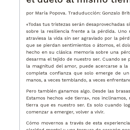
por María Popova. Traduducción: Gonzalo Brit
«Todas tus tristezas serán desaprovechadas s
sobre la resiliencia frente a la pérdida. Un
atraviesa la vida sin ser agraviado por la p
que se pierdan sentimientos o átomos, el dol
hecho en su clásica memoria sobre una pérdi
desarma el tejido de nuestro ser. Cuando se
la magnitud del amor, puede acercarse a la 
completa confianza que solo emerge de un 
manos, a veces temblando, a veces enfrentand
Pero también ganamos algo. Desde las brasas 
Estamos hechos «de tierra», nos inclinamos,
tierra que es nuestro ser. Es solo cuando
comenzar a emerger, volver a vivir.
Cómo movernos a través de esta experiencia 
claridad mental y una ternura de corazón poc