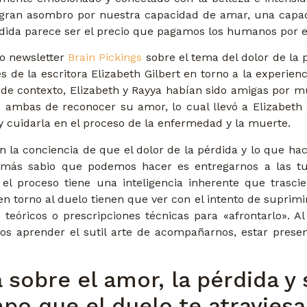
 gran asombro por nuestra capacidad de amar, una capac
pérdida parece ser el precio que pagamos los humanos por el
so newsletter
Brain Pickings
sobre el tema del dolor de la 
s de la escritora Elizabeth Gilbert en torno a la experien
 de contexto, Elizabeth y Rayya habían sido amigas por mu
e ambas de reconocer su amor, lo cual llevó a Elizabeth
 y cuidarla en el proceso de la enfermedad y la muerte.
n la conciencia de que el dolor de la pérdida y lo que ha
o más sabio que podemos hacer es entregarnos a las t
l proceso tiene una inteligencia inherente que trasci
rno al duelo tienen que ver con el intento de suprimir, 
teóricos o prescripciones técnicas para «afrontarlo». Al
s aprender el sutil arte de acompañarnos, estar presen
a sobre el amor, la pérdida 
po que el duelo te atraviesa