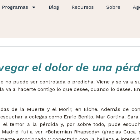
Programas
Blog
Recursos
Sobre
Ag
egar el dolor de una pér
ue no puede ser controlada o predicha. Viene y se va a su
da va a hacerte contigo lo que desee, cuando lo desee. En 
das de la Muerte y el Morir, en Elche. Además de com
 escuchar a colegas como Enric Benito, Mar Cortina, Sara 
 el temor a la pérdida y, por sobre todo, pude escu
a Madrid fui a ver «Bohemian Rhapsody» (gracias Cuca po
amente emocionado y conectado con la belleza e intensida