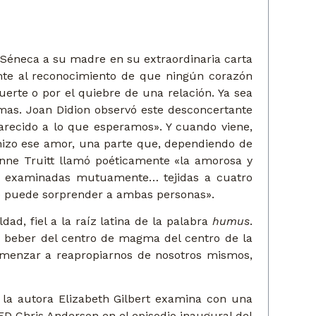
 Séneca a su madre en su extraordinaria carta
rente al reconocimiento de que ningún corazón
erte o por el quiebre de una relación. Ya sea
rmas. Joan Didion observó este desconcertante
arecido a lo que esperamos». Y cuando viene,
hizo ese amor, una parte que, dependiendo de
Anne Truitt llamó poéticamente «la amorosa y
 y examinadas mutuamente… tejidas a cuatro
ue puede sorprender a ambas personas».
d, fiel a la raíz latina de la palabra
humus
.
e beber del centro de magma del centro de la
menzar a reapropiarnos de nosotros mismos,
 la autora Elizabeth Gilbert examina con una
D Chris Anderson en el episodio inaugural del