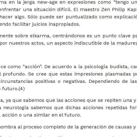
ma en la jerga new-age en expresiones como “tengo u
rentar una situación difícil. El maestro Zen Philip Kapl
hacer algo. Sólo puede ser puntualizado como explicación
ndo facilitar juicios inapropiados.
mente sobre elkarma, centrándonos es un punto clave para
por nuestros actos, un aspecto indiscutible de la madurez
e como “acción”. De acuerdo a la psicología budista, ca
l profundo. Se cree que estas impresiones plasmadas po
cunstancias positivas o negativas. Dependiendo de las c
futuro.(4)
a, ya que sabemos que las acciones que se repiten una y o
la neurología sabemos que dichas acciones repetidas for
acción o una similar en el futuro.
nombra al proceso completo de la generación de causas y