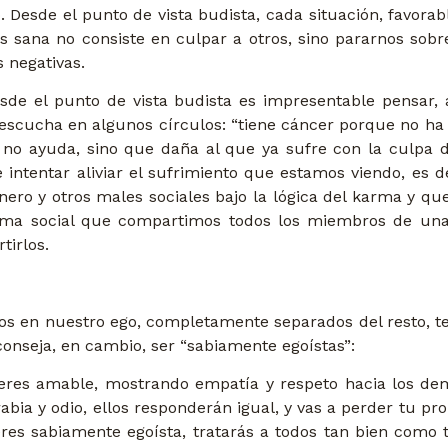
 Desde el punto de vista budista, cada situación, favora
s sana no consiste en culpar a otros, sino pararnos sobre
 negativas.
sde el punto de vista budista es impresentable pensar, 
 escucha en algunos círculos: “tiene cáncer porque no h
 no ayuda, sino que daña al que ya sufre con la culpa 
e intentar aliviar el sufrimiento que estamos viendo, es
de género y otros males sociales bajo la lógica del karma y
arma social que compartimos todos los miembros de un
tirlos.
s en nuestro ego, completamente separados del resto, te
aconseja, en cambio, ser “sabiamente egoístas”:
 si eres amable, mostrando empatía y respeto hacia los 
bia y odio, ellos responderán igual, y vas a perder tu pro
res sabiamente egoísta, tratarás a todos tan bien como t