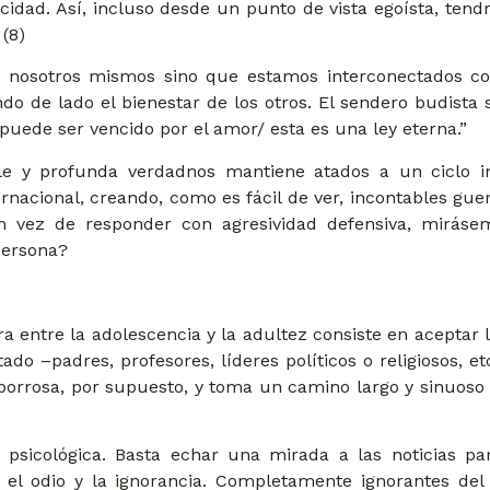
icidad. Así, incluso desde un punto de vista egoísta, ten
 (8)
r nosotros mismos sino que estamos interconectados co
do de lado el bienestar de los otros. El sendero budista 
puede ser vencido por el amor/ esta es una ley eterna.”
ple y profunda verdadnos mantiene atados a un ciclo i
ternacional, creando, como es fácil de ver, incontables gu
 vez de responder con agresividad defensiva, miráse
persona?
era entre la adolescencia y la adultez consiste en aceptar
do –padres, profesores, líderes políticos o religiosos, etc
borrosa, por supuesto, y toma un camino largo y sinuoso
sicológica. Basta echar una mirada a las noticias p
, el odio y la ignorancia. Completamente ignorantes del