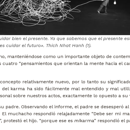
uidar bien el presente. Ya que sabemos que el presente es
 es cuidar el futuro». Thich Nhat Hanh
(1)
.
mo, manteniéndose como un importante objeto de contempl
los cuatro “pensamientos que orientan la mente hacia el c
concepto relativamente nuevo, por lo tanto su significad
o del karma ha sido fácilmente mal entendido y mal utili
sonal sobre nuestros actos, exactamente lo opuesto a su 
su padre. Observando el informe, el padre se desesperó al
. El muchacho respondió relajadamente “Debe ser mi mal k
 protestó el hijo. “porque ese es
mi
karma” respondió el pa