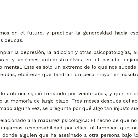
mos en el futuro, y practicar la generosidad hacia e
os deudas.
mplar la depresión, la adicción y otras psicopatologías, 
abras y acciones autodestructivas en el pasado, de
o mental. Este es solo un extremo de lo que nos sucede a
, deudas, etcétera- que tendrán un peso mayor en nosotr
 anterior siguió fumando por veinte años, y que en el
o la memoria de largo plazo. Tres meses después del ac
ado alguna vez, se pregunta por qué algo tan injusto su
relacionado a la madurez psicológica: El hecho de que no
 tengamos responsabilidad por ellas, ni tampoco que no
a”, donde alguien que ha asesinado a otra persona bajo l